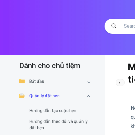
M
Dành cho chủ tiệm
t
Bắt đầu
Quản lý đặt hẹn
N
Hướng dẫn tạo cuộc hẹn
q
Hướng dẫn theo dõi và quản lý
k
đặt hẹn