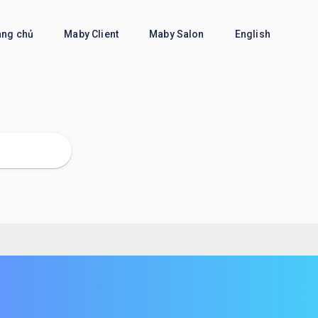
ang chủ
Maby Client
Maby Salon
English