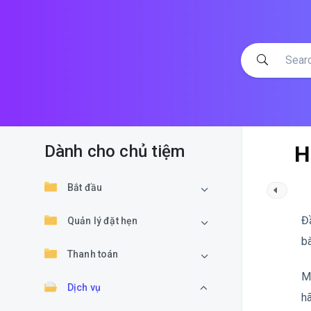
H
Dành cho chủ tiệm
Bắt đầu
Đ
Quản lý đặt hẹn
bà
Thanh toán
M
Dịch vụ
h