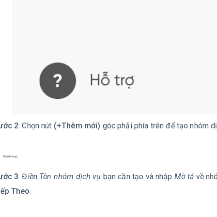
ước 2
: Chọn nút
(+Thêm mới)
góc phải phía trên để tạo nhóm dị
ước 3
: Điền
Tên nhóm dịch vụ
bạn cần tạo và nhập
Mô tả
về nhó
iếp Theo